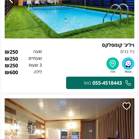
ויליג' קומפלקס
ניר בנים
שעה
250
₪
שעתיים
250
₪
3 שעות
250
₪
לילה
600
₪
055-4518443
בועז