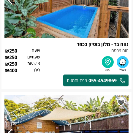
נווה בר - מלון בוטיק בכפר
נווה מבטח
שעה
250
₪
שעתיים
250
₪
3 שעות
250
₪
לילה
400
₪
055-4549869
מרכז הזמנות