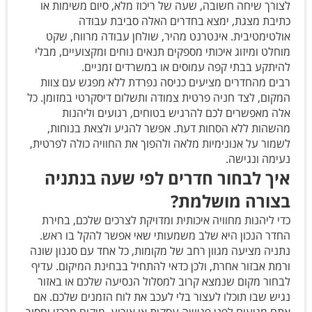
לצורך שיחה חשובה, שעה של ריכוז מלא, סיום משימות או
כתיבת מצגת, ימצא בחדרים האלה סביבת עבודה
אולטימטיבית. אינטרנט מהיר, שולחן עבודה מרווח, שקט
מוחלט ומיזוג איכותי מספקים תנאים נוחים ומקצועיים, מבלי
להיתקע בבתי קפה עמוסים או במשרדים זמניים.
רבים מהחדרים מציעים כניסה נפרדת ללא מפגש עם צוות
המקום, לצד חניה פרטית צמודה ותשלום דיסקרטי במזומן. כל
אלה מאפשרים לכם להרגיש בטוחים, רגועים וליהנות
מהשהות ללא הסחות דעת. אפשר להגיע ולצאת בנוחות,
לשמור על אנונימיות מלאה ולהפוך את החוויה כולה לפרטית,
נעימה ונגישה.
איך לבחור חדרים לפי שעה בנתניה
בצורה מושלמת?
כדי ליהנות מחוויה איכותית ומדויקת לצרכים שלכם, בחירת
החדר הנכון היא שלב משמעותי שאי אפשר להקל בו ראש.
נתניה מציעה מגוון רחב של מקומות, כל אחד עם סגנון שונה
ורמת אבזור אחרת, ולכן כדאי להתחיל בבחינת המיקום. עדיף
לבחור מקום שנמצא קרוב למסלול הנסיעה שלכם או באזור
נגיש שבו תוכלו לעצור בלי לעכב את לוח הזמנים שלכם. אם
אתם מגיעים לפני פגישה עסקית או אירוע, מיקום מרכזי יחסוך