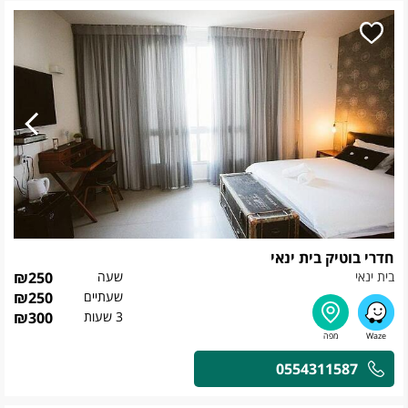
חדרי בוטיק בית ינאי
בית ינאי
שעה
250
₪
שעתיים
250
₪
3 שעות
300
₪
0554311587