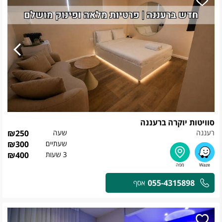
סוויטות יוקרה ברעננה
רעננה
שעה
250
₪
שעתיים
300
₪
3 שעות
400
₪
055-4315898
אסף