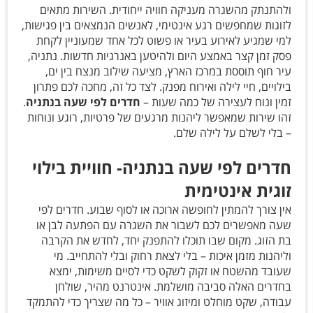
ולהתנתק מהשגרה מעניקה חוויה ייחודית. השירות מתאים
לזוגות שמחפשים רגע אינטימי, לאנשים הנמצאים בין פגישות,
למי שמגיע לאירוע בעיר או פשוט לכל אחד שמעוניין לקחת
פסק זמן קצר באמצע היום ולהיטען באנרגיות חדשות. נתניה,
עיר חוף תוססת במרכז הארץ, מציעה שילוב מנצח בין ים,
בילויים, חיי לילה ואירוח מפנק. לצד כל זה, מחכה לכם פתרון
זמין ונוח לעצירה של כמה שעות –
חדרים לפי שעה בנתניה
.
זהו שירות שמאפשר ליהנות מרגעים של פרטיות, רוגע ונוחות
– בלי לשלם על לילה שלם.
חדרים לפי שעה בנתניה- חוויית בילוי
זוגית אינטימית
אין צורך להמתין לחופשה ארוכה או לסוף שבוע. חדרים לפי
שעה מאפשרים לכם לשבור את השגרה עם הפתעה לבן או
בת הזוג. מקום שבו תוכלו להתפנק יחד, לחדש את הקרבה
וליהנות מזמן איכות – בלי לצאת רחוק ובלי להתחייב.
מי
שעובד מהשטח או זקוק לשקט כדי לסיים משימות, ימצא
בחדרים האלה סביבה מושלמת. אינטרנט מהיר, שולחן
עבודה, שקט מוחלט ומיזוג אוויר – כל מה שצריך כדי להתמקד