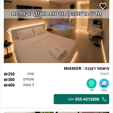
מיאמור רעננה - MIAMOR
רעננה
שעה
250
₪
שעתיים
300
₪
3 שעות
400
₪
055-4315898
אסף