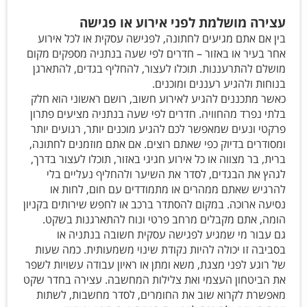
עצירה מושלמת לפני אירוע או פגישה
בין אם אתם מגיעים לחתונה, לפגישה עסקית או לכל אירוע
אחר בעיר או באזור – חדרים לפי שעה בנתניה מספקים מקום
מושלם להתרעננות. תוכלו לעצור, להחליף בגדים, להתארגן
בנוחות ולהגיע רעננים ומוכנים.
כאשר מתכננים להגיע לאירוע חשוב, רושם ראשוני הוא חלק
בלתי נפרד מהחוויה. חדרים לפי שעה בנתניה מציעים פתרון
פרקטי ונעים שמאפשר לכם להגיע מוכנים יותר, רגועים יותר
ומסודרים בדיוק כפי שאתם רוצים. אם אתם מוזמנים לחתונה,
ברית, בר מצווה או כל אירוע חגיגי באזור, תוכלו לעצור בדרך,
לגהץ את הבגדים, לסדר את השיער ולהחליף נעליים בלי
להרגיש שאתם ממהרים או מתמודדים עם חום, לחות או
נסיעה ארוכה. במקום להסתדר ברכב או לחפש שירותים בקניון
הומה, אתם מקבלים מרחב פרטי ונוח להתארגנות בשקט.
גם עבור מי שמגיע לפגישה עסקית חשובה בנתניה או
בסביבה זו יכולה להיות נקודת שינוי משמעותית. כמה שעות
של רוגע לפני מצגת, משא ומתן או ראיון עבודה עשויות לשפר
את הביטחון העצמי ואת צלילות המחשבה. עצירה בחדר שקט
מאפשרת לקרוא שוב את החומרים, לסדר מחשבות, לשתות