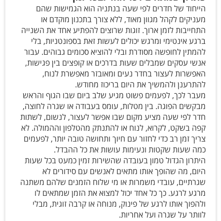
הייחוד של חדרים לפי שעה בנתניה הוא הגמישות שהם
מעניקים לקהל מגוון מאוד, ללא צורך בתכנון מוקדם או
התחייבות לזמן ארוך. זוגות שרוצים להפתיע אחד את השנייה
ברגע אינטימי ומרגש יכולים לעשות זאת בספונטניות, בלי
להמתין לחופשה מסודרת ובלי להוציא סכומים גבוהים. עבור
אנשי עסקים שמבלים שעות בדרכים או קופצים בין פגישות,
האפשרות לעצור בחדר נעים ומאובזר מאפשרת לנוח,
להתרענן ולהמשיך את היום בריכוז מחודש.
מעבר לכך, לפעמים פשוט מגיע שלב ביום שבו הגוף והראש
מבקשים הפוגה. בין מטלות, עומס בעבודה או שגרה לחוצה,
חדר לפי שעה מציע מקום שבו אפשר לעצור, לנשום, לשתות
קפה בשקט, לקרוא, לנוח או להתנתק מהטלפון וההמולה. לא
צריך זמן רב כדי לחזור עם חיוך ותחושה טובה יותר, לפעמים
כמה שעות שקטות ונעימות עושות את כל ההבדל.
היתרון הגדול טמון בעובדה שהשירות זמין כמעט בכל שעות
היום, מה שהופך אותו מתאים לאנשים עם סידורים לא
שגרתיים, עובדי משמרות או מי שלוח הזמנים שלהם משתנה
מרגע לרגע. כך כל אחד יכול למצוא את הזמן שמתאים לו
ולהפוך אותו לרגע של פינוק, מנוחה או קרבה זוגית, מבלי
לוותר על שגרה ועל אחריות.