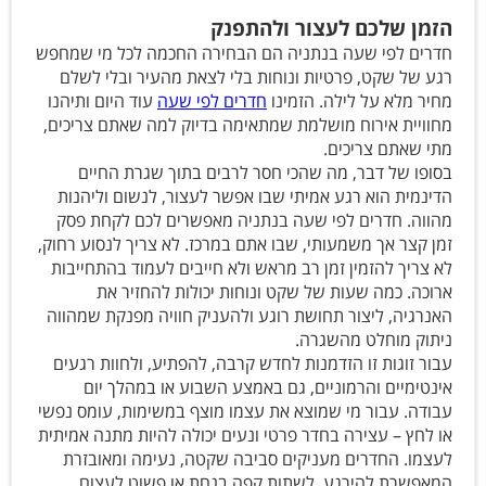
הזמן שלכם לעצור ולהתפנק
חדרים לפי שעה בנתניה הם הבחירה החכמה לכל מי שמחפש
רגע של שקט, פרטיות ונוחות בלי לצאת מהעיר ובלי לשלם
מחיר מלא על לילה. הזמינו
חדרים לפי שעה
עוד היום ותיהנו
מחוויית אירוח מושלמת שמתאימה בדיוק למה שאתם צריכים,
מתי שאתם צריכים.
בסופו של דבר, מה שהכי חסר לרבים בתוך שגרת החיים
הדינמית הוא רגע אמיתי שבו אפשר לעצור, לנשום וליהנות
מהווה. חדרים לפי שעה בנתניה מאפשרים לכם לקחת פסק
זמן קצר אך משמעותי, שבו אתם במרכז. לא צריך לנסוע רחוק,
לא צריך להזמין זמן רב מראש ולא חייבים לעמוד בהתחייבות
ארוכה. כמה שעות של שקט ונוחות יכולות להחזיר את
האנרגיה, ליצור תחושת רוגע ולהעניק חוויה מפנקת שמהווה
ניתוק מוחלט מהשגרה.
עבור זוגות זו הזדמנות לחדש קרבה, להפתיע, ולחוות רגעים
אינטימיים והרמוניים, גם באמצע השבוע או במהלך יום
עבודה. עבור מי שמוצא את עצמו מוצף במשימות, עומס נפשי
או לחץ – עצירה בחדר פרטי ונעים יכולה להיות מתנה אמיתית
לעצמו. החדרים מעניקים סביבה שקטה, נעימה ומאובזרת
המאפשרת להירגע, לשתות קפה בנחת או פשוט לעצום