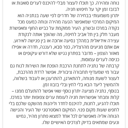
נוחה ומהירה. כך תוכלו לעצור מבלי להיכנס לערים סואנות או
לבזבז זמן יקר על חיפוש חניה.
יתרון משמעותי בבחירה של חדרים לפי שעה בנתניה הוא
המיקום המרכזי שמאפשר הגעה מהירה ונוחה כמעט מכל
נקודה במרכז ובשרון. העיר ממוקמת על כביש החוף ומאפשרת
מעבר חלק בין תל אביב לחיפה, מה שהופך אותה לנקודת
עצירה אידיאלית במהלך נסיעה ארוכה או בין פגישה לאירוע.
אם אתם מגיעים מהרצליה, כפר סבא, רעננה, חדרה או אפילו
מאזור הצפון – מדובר בפתרון נגיש שלא דורש עיקופים או
כניסה לערים עמוסות.
קרבתה של נתניה לתחנת הרכבת הופכת את השירות לנוח גם
עבור מי שמעדיף תחבורה ציבורית. אפשר לרדת מהרכבת,
לעצור לשעת מנוחה, להתארגן, להתרענן או לעבוד בשלווה,
ולהמשיך ליעד הבא בלי לחץ ובלי בזבוז זמן.
בנוסף, נתניה מציעה יתרון נוסף שאי אפשר להתעלם ממנו –
קלות ומבחר אפשרויות חניה לעומת ערים צפופות יותר במרכז.
תוכלו להגיע, לחנות, להיכנס לחדר וליהנות מהשקט שלכם בלי
לחפש שעות מקום פנוי. המיקום האסטרטגי של העיר והגישה
הנוחה אליה מאפשרים לכל אחד למצוא פתרון מהיר, גמיש
ונעים שמתאים בדיוק לצרכים האישיים שלו.