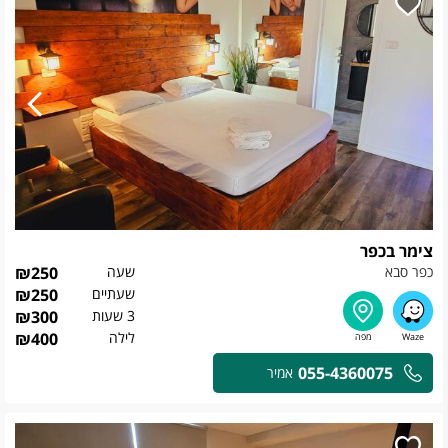
צימר בכפר
כפר סבא
שעה
250
₪
שעתיים
250
₪
3 שעות
300
₪
לילה
400
₪
055-4360075
אמיר