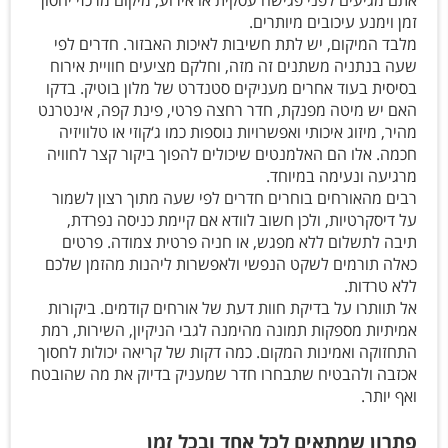
זמן וימנע עיכובים מיותרים.
מלבד המיקום, יש לתת חשיבות לאיכות האבזור. חדרים לפי
שעה בנתניה משתנים זה מזה, וחלקם מציעים חוויית אירוח
בסיסית בעוד אחרים מעניקים סטנדרט של מלון בוטיק. בדקו
האם יש מיטה מפנקת, חדר רחצה פרטי, פינת קפה, אינטרנט
מהיר, מיזוג איכותי ואפשרויות נוספות כמו ג‘קוזי או טלוויזיה
חכמה. אלו הם האלמנטים שיכולים להפוך ביקור קצר לחוויה
מרגיעה ונעימה במיוחד.
רבים מהאורחים בוחרים חדרים לפי שעה מתוך רצון לשמור
על דיסקרטיות, ולכן חשוב לוודא אם קיימת כניסה נפרדת,
תיבה לתשלום ללא מפגש, או חניה פרטית צמודה. פרטים
כאלה תורמים לשקט הנפשי ולאפשרות ליהנות מהזמן שלכם
ללא טרדות.
אל תוותרו על בדיקת חוות דעת של אורחים קודמים. ביקורות
אמיתיות מספקות תמונה מהימנה לגבי הניקיון, השירות, רמת
התחזוקה ואמינות המקום. כמה דקות של קריאה יכולות לחסוך
אכזבה ולהבטיח שתבחרו חדר שמעניק בדיוק את מה שהובטח
ואף יותר.
פתרון שמתאים לכל אחד ובכל זמן