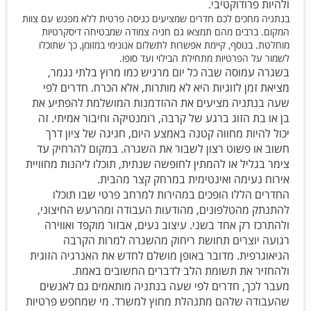
ולהיות פרודוקטיבי.
בנתניה מחכים לכם חדרים שמציעים כניסה פרטית ללא מפגש עם צוות
המקום. ברבים מהם תמצאו גם חניה צמודה שמבטיחה דיסקרטיות
מוחלטת. בנוסף, קיימת אפשרות לתשלום אנונימי במזומן, כך שתוכלו
לשמור על הפרטיות מתחילת הבילוי ועד סופו.
בשגרה עמוסה שבה כל יום מרגיש כמו מרוץ בלתי נגמר,
מציאת זמן לזוגיות היא לא מותרות, אלא הכרח. חדרים לפי
שעה בנתניה מציעים את ההזדמנות המושלמת להפתיע את
בן או בת הזוג ברגע של קרבה, רומנטיקה וחיבור אמיתי. זה
יכול להיות מחווה קטנה באמצע היום, חגיגה של ציון דרך
חשוב או פשוט רצון לשבור את השגרה. במקום להרחיק עד
צימר בגליל או להמתין לחופשה שנתית, תוכלו ליהנות מחוויית
אירוח נעימה ואינטימית במרחק קצר מהבית.
החדרים הללו הופכים במהירות למרחב פרטי שבו תוכלו
להתנתק מהטלפונים, מהודעות העבודה ומהרעש החיצוני,
ולהתרכז רק אחד בשני. עיצוב נעים, אבזור מוקפד ואווירה
רגועה יוצרים תחושת ריחוק מהשגרה למרות הקרבה
הגיאוגרפית. מדובר באופן מושלם לחדש את האנרגיה הזוגית
ולהחזיר את תשומת הלב לדברים החשובים באמת.
מעבר לכך, חדרים לפי שעה בנתניה מותאמים גם לאנשים
שהעבודה שלהם מתנהלת מחוץ למשרד. מי שמחפש פרטיות