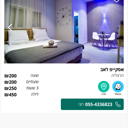
אסקייפ לאב
הרצליה
שעה
200
₪
שעתיים
200
₪
3 שעות
250
₪
לילה
450
₪
055-4336823
רוני