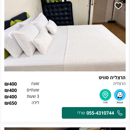
הרצליה סוויט
הרצליה
שעה
400
₪
שעתיים
400
₪
3 שעות
400
₪
לילה
650
₪
055-4310744
שרלי