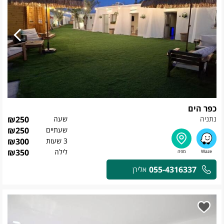
כפר הים
נתניה
שעה
250
₪
שעתיים
250
₪
3 שעות
300
₪
לילה
350
₪
055-4316337
אלירן