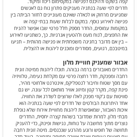
קפה בשקט ולהיכנס לפגישה במקסימום ריכוז ומיקוד.
חדרים לפי שעה בנתניה מעניקים פתרון נוח גם לאנשים
שמגיעים מרחוק או לכאלה שאינם מעוניינים לחזור הביתה בין
פגישה לאירוע נוסף. במקום לבלות שעות בבתי קפה או
במקומות עמוסים, החדר מספק חלל פרטי שבו אפשר להניח
את החפצים, לנוח מעט ולהטעין אנרגיות. כך, כשתגיעו לאירוע
– בין אם מדובר בחגיגה משפחתית או פגישה מהותית – תגיעו
במיטבכם, רגועים, מסודרים ומוכנים ליהנות או להצליח.
אבזור שמעניק חוויית מלון
החדרים מאובזרים ברמה גבוהה. תוכלו ליהנות ממיטה זוגית
רחבה ומפנקת, חדר רחצה פרטי עם מקלחת נעימה, טלוויזיה
עם מסך שטוח וחיבור לנטפליקס, אינטרנט אלחוטי מהיר,
פינת קפה, מקרר קטן ומיזוג אוויר מותאם לכל עונה. יש גם
סוויטות עם ג'קוזי מפנק לאלו שרוצים לשדרג את החוויה.
אחד היתרונות הבולטים של חדרים לפי שעה בנתניה הוא
איכות האבזור, שמאפשרת ליהנות מחוויית אירוח שלא נופלת
מבתי מלון. למרות שמדובר בשהות קצרה יחסית, החדרים
נוצרים מתוך מחשבה על נוחות, נגישות ופינוק, כדי להעניק
תחושה של חופש ורוגע מהרגע שנכנסים. מיטה זוגית רחבה
עם מצעים נעימים יוצרת אווירה חמימה ומזמינה, בעוד חדר