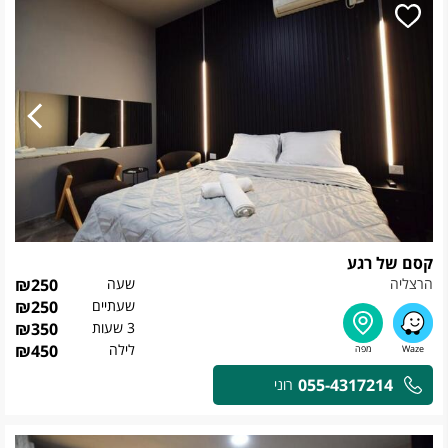
קסם של רגע
הרצליה
שעה
250
₪
שעתיים
250
₪
3 שעות
350
₪
לילה
450
₪
055-4317214
רוני