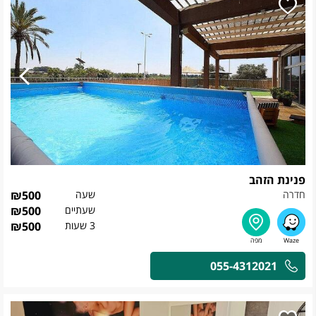
פנינת הזהב
חדרה
שעה
500
₪
שעתיים
500
₪
3 שעות
500
₪
055-4312021