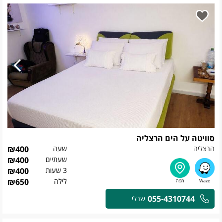
סוויטה על הים הרצליה
הרצליה
שעה
400
₪
שעתיים
400
₪
3 שעות
400
₪
לילה
650
₪
055-4310744
שרלי