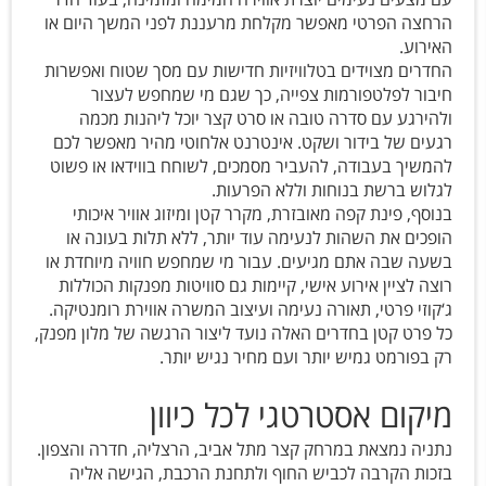
הרחצה הפרטי מאפשר מקלחת מרעננת לפני המשך היום או
האירוע.
החדרים מצוידים בטלוויזיות חדישות עם מסך שטוח ואפשרות
חיבור לפלטפורמות צפייה, כך שגם מי שמחפש לעצור
ולהירגע עם סדרה טובה או סרט קצר יוכל ליהנות מכמה
רגעים של בידור ושקט. אינטרנט אלחוטי מהיר מאפשר לכם
להמשיך בעבודה, להעביר מסמכים, לשוחח בווידאו או פשוט
לגלוש ברשת בנוחות וללא הפרעות.
בנוסף, פינת קפה מאובזרת, מקרר קטן ומיזוג אוויר איכותי
הופכים את השהות לנעימה עוד יותר, ללא תלות בעונה או
בשעה שבה אתם מגיעים. עבור מי שמחפש חוויה מיוחדת או
רוצה לציין אירוע אישי, קיימות גם סוויטות מפנקות הכוללות
ג‘קוזי פרטי, תאורה נעימה ועיצוב המשרה אווירת רומנטיקה.
כל פרט קטן בחדרים האלה נועד ליצור הרגשה של מלון מפנק,
רק בפורמט גמיש יותר ועם מחיר נגיש יותר.
מיקום אסטרטגי לכל כיוון
נתניה נמצאת במרחק קצר מתל אביב, הרצליה, חדרה והצפון.
בזכות הקרבה לכביש החוף ולתחנת הרכבת, הגישה אליה