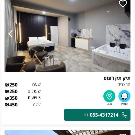
תיק תק רומס
הרצליה
שעה
250
₪
שעתיים
250
₪
3 שעות
350
₪
לילה
450
₪
055-4317214
רוני