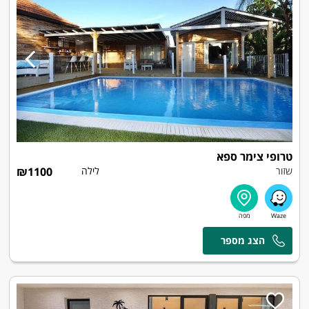
טרופי צימר ספא
שזור
לילה
1100
₪
טל