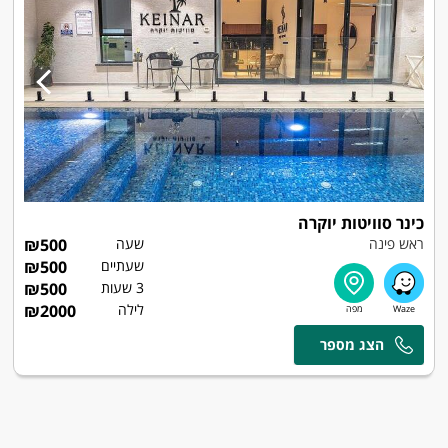
כינר סוויטות יוקרה
ראש פינה
שעה
500
₪
שעתיים
500
₪
3 שעות
500
₪
לילה
2000
₪
ניב