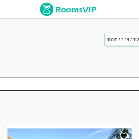
יר / איזור / מתחם