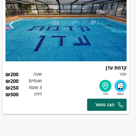
קדמת עדן
שזור
שעה
200
₪
שעתיים
200
₪
3 שעות
250
₪
לילה
500
₪
אורי