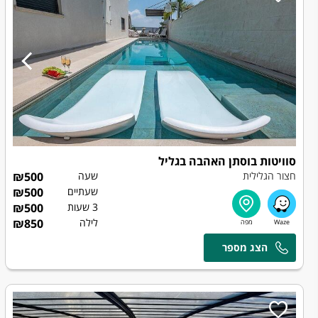
סוויטות בוסתן האהבה בגליל
חצור הגלילית
שעה
500
₪
שעתיים
500
₪
3 שעות
500
₪
לילה
850
₪
ליאור