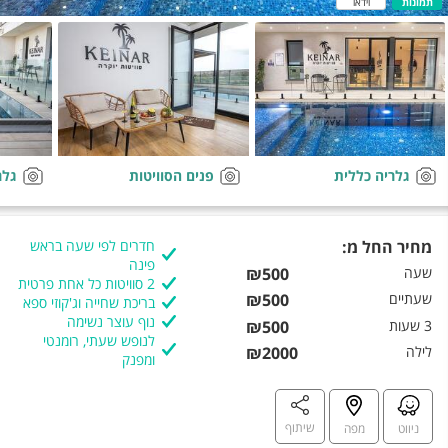
תמונות
וידאו
גלריה כללית
פנים הסוויטות
גלר
מחיר החל מ:
חדרים לפי שעה בראש
פינה
שעה
₪500
2 סוויטות כל אחת פרטית
שעתיים
₪500
בריכת שחייה וג'קוזי ספא
נוף עוצר נשימה
3 שעות
₪500
לנופש שעתי, רומנטי
לילה
₪2000
ומפנק
שיתוף
ניווט
מפה