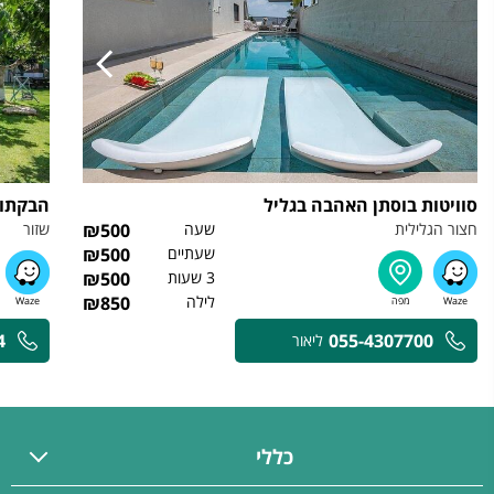
סוויטות בוסתן האהבה בגליל
הבקתות
חצור הגלילית
שעה
500
₪
שזור
שעתיים
500
₪
3 שעות
500
₪
לילה
850
₪
4
055-4307700
ליאור
כללי