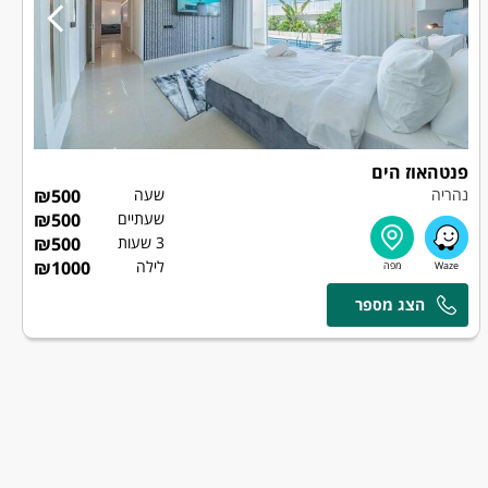
פנטהאוז הים
נהריה
שעה
500
₪
שעתיים
500
₪
3 שעות
500
₪
לילה
1000
₪
מירי