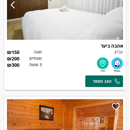
אהבה ביער
עבדון
שעה
150
₪
שעתיים
200
₪
3 שעות
300
₪
אושר