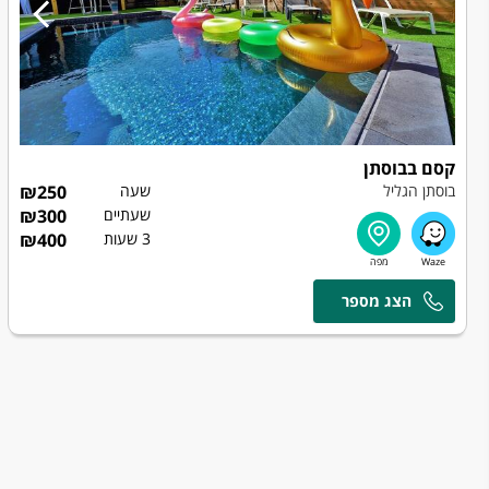
קסם בבוסתן
בוסתן הגליל
שעה
250
₪
שעתיים
300
₪
3 שעות
400
₪
דודו ואתי