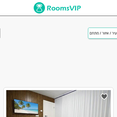
יר / איזור / מתחם