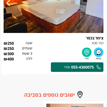
צימר בכפר
כפר סבא
שעה
250
₪
שעתיים
250
₪
3 שעות
300
₪
לילה
400
₪
055-4360075
אמיר
ישובים נוספים בסביבה