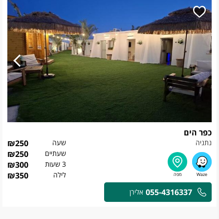
כפר הים
נתניה
שעה
250
₪
שעתיים
250
₪
3 שעות
300
₪
לילה
350
₪
055-4316337
אלירן