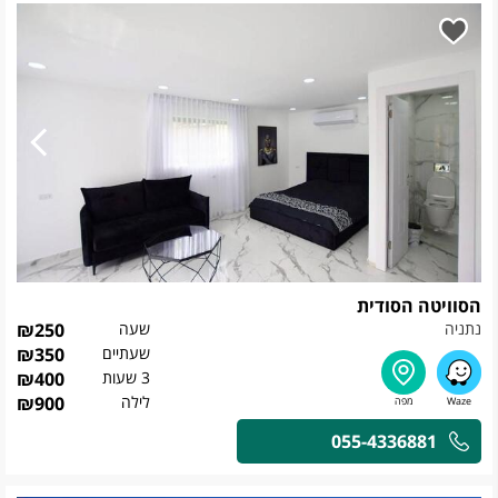
הסוויטה הסודית
נתניה
שעה
250
₪
שעתיים
350
₪
3 שעות
400
₪
לילה
900
₪
055-4336881