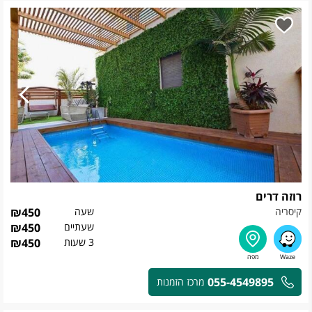
רוזה דרים
קיסריה
שעה
450
₪
שעתיים
450
₪
3 שעות
450
₪
055-4549895
מרכז הזמנות