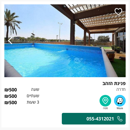
פנינת הזהב
חדרה
שעה
500
₪
שעתיים
500
₪
3 שעות
500
₪
055-4312021