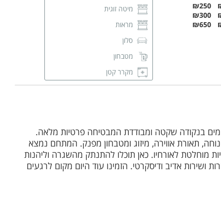
₪250
מיטה זוגית
₪300
₪650
מראות
סלון
מטבחון
מקרר קטן
מיני בר מים
מסך LCD
מזגן
 בחיפה, הממוקמים בנקודה שקטה ומבודדת המבטיחה פרטיות מלאה.
מגבות רחצה
נוחה, תאורת אווירה, מיזוג ומטבחון מפנק. המתחם נמצא
חדר רחצה פרטי
ות מוחלטת לאורחיו. כאן תוכלו להתנתק מהשגרה וליהנות
ת ושירות אדיב ודיסקרטי. הזמינו עוד היום מקום לרגעים