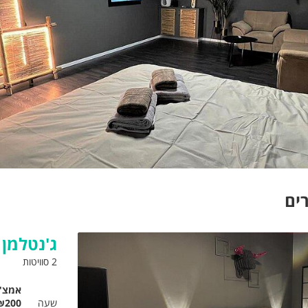
ים
ג'נטלמן 
2 סוויטות
אמצ"
שעה
₪200