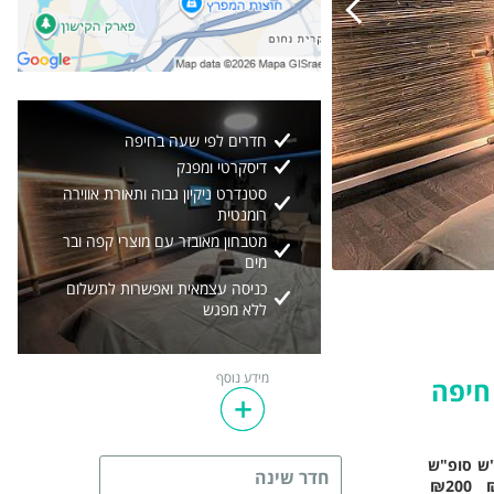
חדרים לפי שעה בחיפה
דיסקרטי ומפנק
סטנדרט ניקיון גבוה ותאורת אווירה
רומנטית
מטבחון מאובזר עם מוצרי קפה ובר
מים
כניסה עצמאית ואפשרות לתשלום
ללא מפגש
גלריה
17
2/
מידע נוסף
חיפה
ש
סופ"ש
חדר שינה
₪200