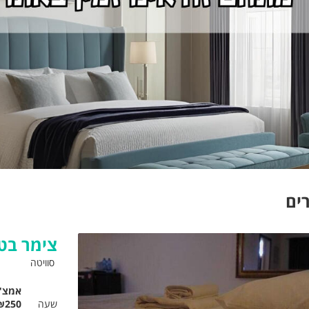
ים
צימר בט
סוויטה
אמצ"
שעה
₪250