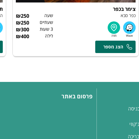
צימר בכפר
תי
כפר סבא
שעה
250
₪
הר
שעתיים
250
₪
3 שעות
300
₪
לילה
400
₪
אמיר
פרסום באתר
ניסה
קוזי
ריכה