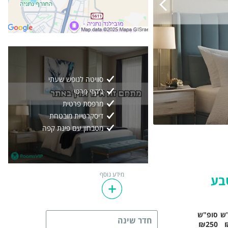
סוויטה לנופש שעתי
ג'קוזי פרטי
מרפסת פרטית
דיסקרטיות מובטחת
מטבחון עם פינת קפה
גלריה מייצגת
16
2/
מידע נוסף
בע
ש
סופ"ש
חדר שינה
₪250