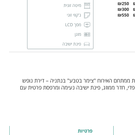
₪250
מיטה זוגית
₪300
₪550
ג'קוזי זוגי
מסך LCD
מזגן
פינת ישיבה
שידות לאחסון
חדר רחצה פרטי
ות ממתחם האירוח "צימר בטבע" בנתניה – דירת נופש
ופדי, חדר ממוזג, פינת ישיבה נעימה ומרפסת פרטית עם
פרטיות