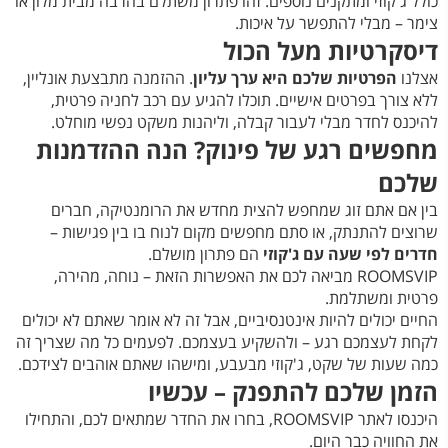
כולל ג'קוזי ומתקנים נוספים. זהו פתרון משתלם בהרבה מבית מלון או
צימר – מבלי להתפשר על איכות.
דיסקרטיות מעל הכול
אצלנו
הפרטיות שלכם היא ערך עליון
. ההזמנה מתבצעת אונליין,
ללא צורך בפרטים אישיים. תוכלו להגיע עם רכב לחניה פרטית,
להיכנס לחדר מבלי לעבור קבלה, וליהנות משקט נפשי מוחלט.
מחפשים רגע של פינוק? הנה ההזדמנות
שלכם
בין אם אתם זוג שמחפש להצית מחדש את הרומנטיקה, חברים
שרוצים להתנתק, או סתם מחפשים מקום לנוח בו בין פגישות –
חדרים לפי שעה עם ג'קוזי
הם פתרון מושלם.
ROOMSVIP מביאה לכם את האפשרות הזאת – נוחה, מהירה,
פרטית ומשתלמת.
החיים יכולים להיות אינטנסיביים, אבל זה לא אומר שאתם לא יכולים
לקחת לעצמכם רגע – ולהשקיע בעצמכם. לפעמים כל מה שצריך זה
כמה שעות של שקט, ג'קוזי מבעבע, ומישהו שאתם אוהבים לצידכם.
הזמן שלכם להתפנק – עכשיו
היכנסו לאתר ROOMSVIP, בחרו את החדר שמתאים לכם, והתחילו
את החוויה כבר היום.