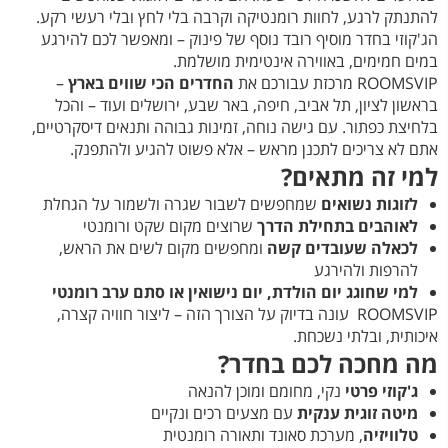
להתנתק לרגע, לחוות רומנטיקה וקרבה בלי לחץ ובלי רעשי רקע.
הג'קוזי בחדר מוסיף רובד נוסף של פינוק – ומאפשר לכם להירגע
במים חמימים, באווירה אינטימית מושלמת.
ROOMSVIP מרכזת עבורכם את
החדרים הכי שווים בארץ
–
בראשון לציון, תל אביב, חיפה, באר שבע, ירושלים ועוד – והכל
בלחיצת כפתור. עם גישה נוחה, זמינות גבוהה ותנאים דיסקרטיים,
אתם לא צריכים לתכנן מראש – אלא פשוט להגיע ולהתפנק.
למי זה מתאים
?
לזוגות נשואים
שמחפשים לשבור שגרה ולשמור על הגחלת
לאוהבים בתחילת הדרך
שרוצים מקום שקט ורומנטי
לכאלה שעובדים קשה
ומחפשים מקום לשים את הראש,
להרפות ולהירגע
למי שחוגג יום הולדת, יום נישואין או סתם ערב רומנטי
ROOMSVIP עונה בדיוק על הצורך הזה – ליצור חוויה קצרה,
איכותית, ובלתי נשכחת.
מה מחכה לכם בחדר
?
ג'קוזי פרטי
נקי, מחומם ומוכן להנאה
מיטה זוגית ענקית
עם מצעים רכים ונקיים
טלוויזיה
, מערכת סאונד ותאורה רומנטית