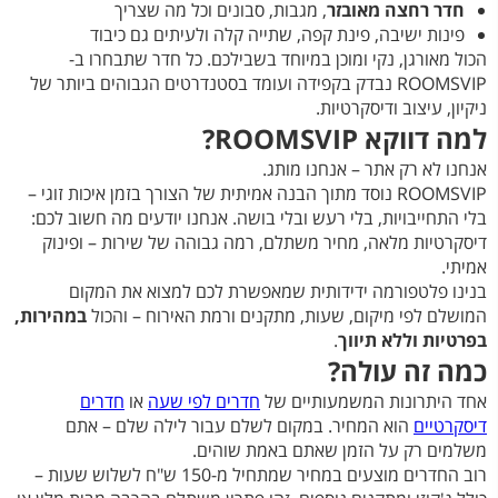
חדר רחצה מאובזר
, מגבות, סבונים וכל מה שצריך
פינות ישיבה, פינת קפה, שתייה קלה ולעיתים גם כיבוד
הכול מאורגן, נקי ומוכן במיוחד בשבילכם. כל חדר שתבחרו ב-
ROOMSVIP נבדק בקפידה ועומד בסטנדרטים הגבוהים ביותר של
ניקיון, עיצוב ודיסקרטיות.
למה דווקא
ROOMSVIP
?
אנחנו לא רק אתר – אנחנו מותג.
ROOMSVIP נוסד מתוך הבנה אמיתית של הצורך בזמן איכות זוגי –
בלי התחייבויות, בלי רעש ובלי בושה. אנחנו יודעים מה חשוב לכם:
דיסקרטיות מלאה, מחיר משתלם, רמה גבוהה של שירות – ופינוק
אמיתי.
בנינו פלטפורמה ידידותית שמאפשרת לכם למצוא את המקום
המושלם לפי מיקום, שעות, מתקנים ורמת האירוח – והכול
במהירות,
בפרטיות וללא תיווך
.
כמה זה עולה
?
אחד היתרונות המשמעותיים של
חדרים לפי שעה
או
חדרים
דיסקרטיים
הוא המחיר. במקום לשלם עבור לילה שלם – אתם
משלמים רק על הזמן שאתם באמת שוהים.
רוב החדרים מוצעים במחיר שמתחיל מ-150 ש"ח לשלוש שעות –