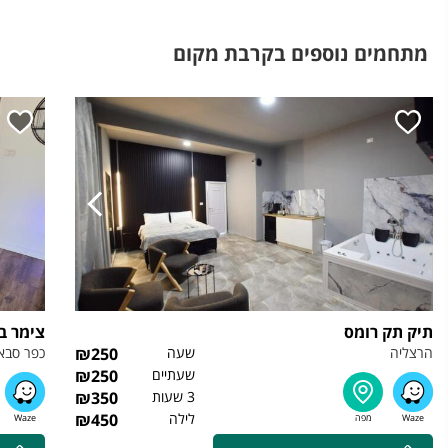
מתחמים נוספים בקרבת מקום
תיק תק רומס
צימר ב
הרצליה
שעה
250
₪
כפר סבא
שעתיים
250
₪
3 שעות
350
₪
לילה
450
₪