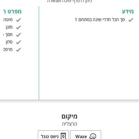
ניתן לדפדף ימינה ושמאלה
מידע
מפרט הח
סך הכל חדרי שינה במתחם 1
מיטה זו
מזגן
מסך טלויז
סלון
מרפסת
מיקום
הרצליה
Waze
ניווט גוגל